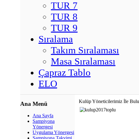
TUR 7
TUR 8
TUR 9
Sıralama
Takım Sıralaması
Masa Sıralaması
Çapraz Tablo
ELO
Kulüp Yöneticilerimiz İle Bul
Ana Menü
Ana Sayfa
Şampiyona
Yönergesi
Uygulama Yönergesi
Şampiyona Takvimi