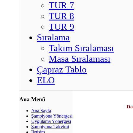
TUR 7
TUR 8
TUR 9
Sıralama
Takım Sıralaması
Masa Sıralaması
Çapraz Tablo
ELO
Ana Menü
Dos
Ana Sayfa
Şampiyona Yönergesi
Uygulama Yönergesi
Şampiyona Takvimi
İletişim