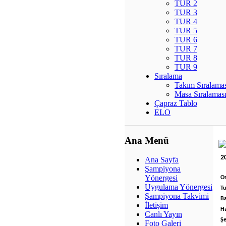
TUR 2
TUR 3
TUR 4
TUR 5
TUR 6
TUR 7
TUR 8
TUR 9
Sıralama
Takım Sıralama
Masa Sıralamas
Çapraz Tablo
ELO
Ana Menü
2
Ana Sayfa
Şampiyona
Yönergesi
Or
Uygulama Yönergesi
Tu
Şampiyona Takvimi
B
İletişim
H
Canlı Yayın
Şe
Foto Galeri