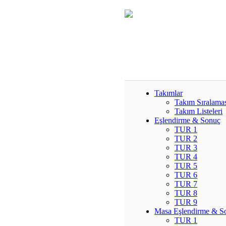
Takımlar
Takım Sıralama
Takım Listeleri
Eşlendirme & Sonuç
TUR 1
TUR 2
TUR 3
TUR 4
TUR 5
TUR 6
TUR 7
TUR 8
TUR 9
Masa Eşlendirme & S
TUR 1