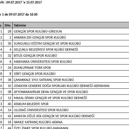
rih : 09.07.2017 'e 15.07.2017
r 1 de 09.07.2017 da 16.00
o.
SNo.
Takimlar
1
28
GENÇLİK SPOR KULÜBÜ-GİRESUN
2
2
ANKARA DSİ GENÇLİK SPOR KULÜBÜ
3
30
SUNGURLU EĞİTİM GENÇLİK VE SPOR KULÜBÜ
4
4
SELÇUKLU BELEDİYESİ SPOR KLÜBÜ DERNEĞİ
5
32
BİTLİS GENÇLİK SPOR KULÜBÜ
6
6
MARMARA ÜNİVERSİTESİ SPOR KULÜBÜ
7
34
DUMLUPINAR TÜRK SPOR
8
8
SİİRT GENÇLİK SPOR KULÜBÜ
9
36
ÇANAKKALE 1915 SATRANÇ SPOR KULÜBÜ
10
10
CENDOSK CENDERE DOĞA SPORLARI KULÜBÜ DERNEĞİ-ADIYAMAN
11
38
AFYONKARAHİSAR DEHA GENÇLİK VE SPOR KULÜBÜ
12
12
MASAL DİYARI GENÇLİK VE SPOR KULÜBÜ DERNEĞİ
13
40
ATAKUM BELEDİYE SPOR
14
14
ULUDAĞ ÜNİVERSİTESİ SPOR KULÜBÜ
15
42
AMASYA OĞUZ ATA GENÇLİK VE SPOR KULÜBÜ DERNEĞİ
16
16
HAMLE SATRANÇ KULÜBÜ-ADANA
17
44
ÖZEL İDARE SPOR KULUBÜ-KARAMAN