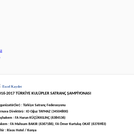
sı
ı
Excel Kaydet
016-2017 TÜRKİYE KULÜPLER SATRANÇ ŞAMPİYONASI
ganizatör(ler) : Türkiye Satranç Federasyonu
rnuva Direktörü : IO Oğuz TAYMAZ (34504800)
aşhakem : FA Harun KÜÇÜKKILINÇ (6384536)
akem : FA Mahsum BAKIR (6367186), FA Ömer Kurtuluş OKAT (6376983)
hir : Rixos Hotel / Konya