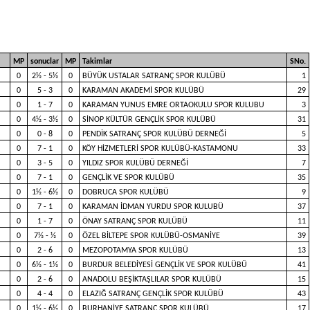
MP
sonuclar
MP
Takimlar
SNo.
0
2½ - 5½
0
BÜYÜK USTALAR SATRANÇ SPOR KULÜBÜ
1
0
5 - 3
0
KARAMAN AKADEMİ SPOR KULÜBÜ
29
0
1 - 7
0
KARAMAN YUNUS EMRE ORTAOKULU SPOR KULUBU
3
0
4½ - 3½
0
SİNOP KÜLTÜR GENÇLİK SPOR KULÜBÜ
31
0
0 - 8
0
PENDİK SATRANÇ SPOR KULÜBÜ DERNEĞİ
5
0
7 - 1
0
KÖY HİZMETLERİ SPOR KULÜBÜ-KASTAMONU
33
0
3 - 5
0
YILDIZ SPOR KULÜBÜ DERNEĞİ
7
0
7 - 1
0
GENÇLİK VE SPOR KULÜBÜ
35
0
1½ - 6½
0
DOBRUCA SPOR KULÜBÜ
9
0
7 - 1
0
KARAMAN İDMAN YURDU SPOR KULUBÜ
37
0
1 - 7
0
ÖNAY SATRANÇ SPOR KULÜBÜ
11
0
7½ - ½
0
ÖZEL BİLTEPE SPOR KULÜBÜ-OSMANİYE
39
0
2 - 6
0
MEZOPOTAMYA SPOR KULÜBÜ
13
0
6½ - 1½
0
BURDUR BELEDİYESİ GENÇLİK VE SPOR KULÜBÜ
41
0
2 - 6
0
ANADOLU BEŞİKTAŞLILAR SPOR KULÜBÜ
15
0
4 - 4
0
ELAZIĞ SATRANÇ GENÇLİK SPOR KULÜBÜ
43
0
1½ - 6½
0
BURHANİYE SATRANÇ SPOR KULÜBÜ
17