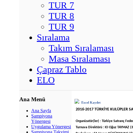
TUR 7
TUR 8
TUR 9
Sıralama
Takım Sıralaması
Masa Sıralaması
Çapraz Tablo
ELO
Ana Menü
Excel Kaydet
2016-2017 TÜRKİYE KULÜPLER S
Ana Sayfa
Şampiyona
Yönergesi
Organizatör(ler) : Türkiye Satranç Fed
Uygulama Yönergesi
Turnuva Direktörü : IO Oğuz TAYMAZ (
Şampiyona Takvimi