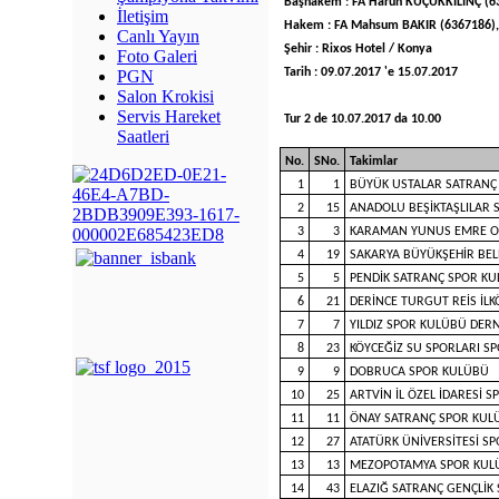
Başhakem : FA Harun KÜÇÜKKILINÇ (6
İletişim
Hakem : FA Mahsum BAKIR (6367186),
Canlı Yayın
Şehir : Rixos Hotel / Konya
Foto Galeri
Tarih : 09.07.2017 'e 15.07.2017
PGN
Salon Krokisi
Servis Hareket
Tur 2 de 10.07.2017 da 10.00
Saatleri
No.
SNo.
Takimlar
1
1
BÜYÜK USTALAR SATRANÇ
2
15
ANADOLU BEŞİKTAŞLILAR 
3
3
KARAMAN YUNUS EMRE O
4
19
SAKARYA BÜYÜKŞEHİR BE
5
5
PENDİK SATRANÇ SPOR K
6
21
DERİNCE TURGUT REİS İL
7
7
YILDIZ SPOR KULÜBÜ DER
8
23
KÖYCEĞİZ SU SPORLARI S
9
9
DOBRUCA SPOR KULÜBÜ
10
25
ARTVİN İL ÖZEL İDARESİ 
11
11
ÖNAY SATRANÇ SPOR KUL
12
27
ATATÜRK ÜNİVERSİTESİ 
13
13
MEZOPOTAMYA SPOR KUL
14
43
ELAZIĞ SATRANÇ GENÇLİK