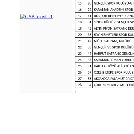
15
28
GENÇLİK SPOR KULÜBÜ-G
16
29
KARAMAN AKADEMİ SPOR
17
41
BURDUR BELEDİYESİ GENÇ
18
31
SİNOP KÜLTÜR GENÇLİK S
19
45
ALTIN PİYON SATRANÇ DE
20
33
KÖY HİZMETLERİ SPOR K
21
47
NİĞDE SATRANÇ KULÜBÜ
22
35
GENÇLİK VE SPOR KULÜBÜ
23
49
HARPUT SATRANÇ GENÇLİ
24
37
KARAMAN İDMAN YURDU 
25
51
HARTLAP KÖYÜ ALİ DOĞA
26
39
ÖZEL BİLTEPE SPOR KULÜ
27
53
AKÇAKOCA PALAMUT BRİÇ
28
54
ÇORUM MERKEZ YATILI İL
.