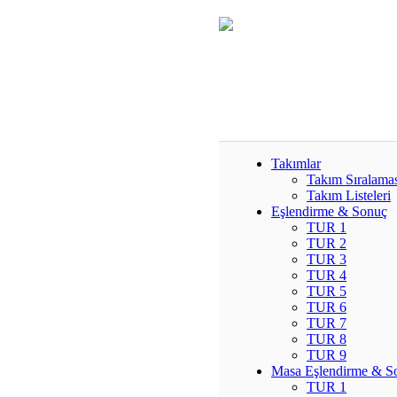
Takımlar
Takım Sıralama
Takım Listeleri
Eşlendirme & Sonuç
TUR 1
TUR 2
TUR 3
TUR 4
TUR 5
TUR 6
TUR 7
TUR 8
TUR 9
Masa Eşlendirme & S
TUR 1