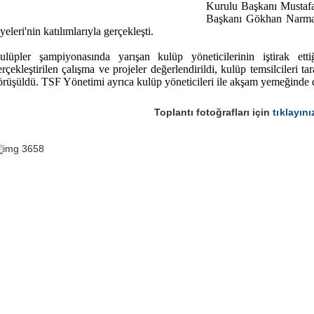
Kurulu Başkanı Mustafa
Başkanı Gökhan Narma
eleri'nin katılımlarıyla gerçekleşti.
ulüpler şampiyonasında yarışan kulüp yöneticilerinin iştirak ettiğ
erçekleştirilen çalışma ve projeler değerlendirildi, kulüp temsilcileri tar
örüşüldü. TSF Yönetimi ayrıca kulüp yöneticileri ile akşam yemeğinde d
Toplantı fotoğrafları için
tıklayını