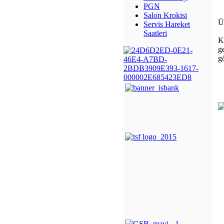
PGN
Salon Krokisi
Üy
Servis Hareket
Saatleri
K
g
g