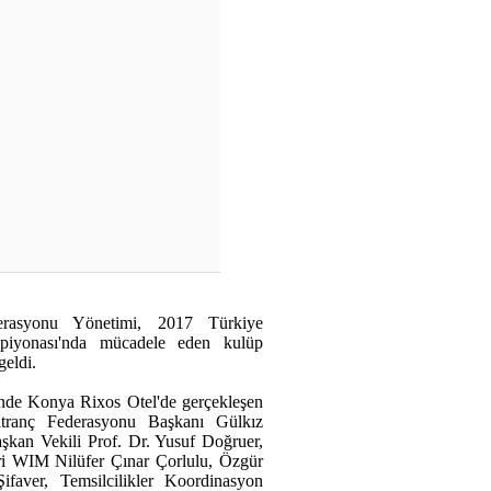
erasyonu Yönetimi, 2017 Türkiye
piyonası'nda mücadele eden kulüp
geldi.
nde Konya Rixos Otel'de gerçekleşen
Satranç Federasyonu Başkanı Gülkız
şkan Vekili Prof. Dr. Yusuf Doğruer,
i WIM Nilüfer Çınar Çorlulu, Özgür
ifaver, Temsilcilikler Koordinasyon