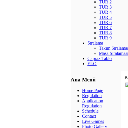
TUR 2
TUR 3
TUR 4
TUR 5
TUR 6
TUR 7
TUR 8
TUR 9
Sıralama
Takım Sıralama
Masa Sıralamas
Çapraz Tablo
ELO
K
Ana Menü
Home Page
Regulation
Application
Regulation
Schedule
Contact
Live Games
Photo Gallery