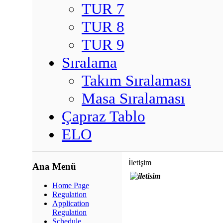
TUR 7
TUR 8
TUR 9
Sıralama
Takım Sıralaması
Masa Sıralaması
Çapraz Tablo
ELO
İletişim
Ana Menü
Home Page
Regulation
Application
Regulation
Schedule