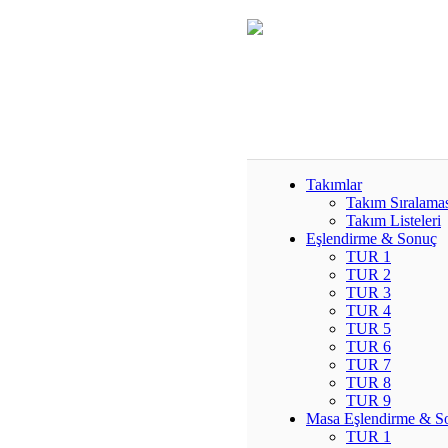
Takımlar
Takım Sıralama
Takım Listeleri
Eşlendirme & Sonuç
TUR 1
TUR 2
TUR 3
TUR 4
TUR 5
TUR 6
TUR 7
TUR 8
TUR 9
Masa Eşlendirme & S
TUR 1