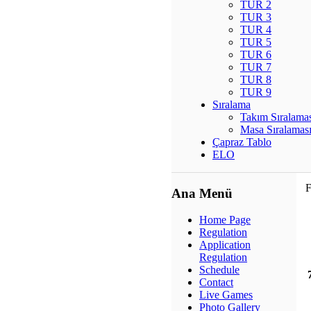
TUR 2
TUR 3
TUR 4
TUR 5
TUR 6
TUR 7
TUR 8
TUR 9
Sıralama
Takım Sıralama
Masa Sıralamas
Çapraz Tablo
ELO
F
Ana Menü
Home Page
Regulation
Application
Regulation
Schedule
Contact
Live Games
Photo Gallery