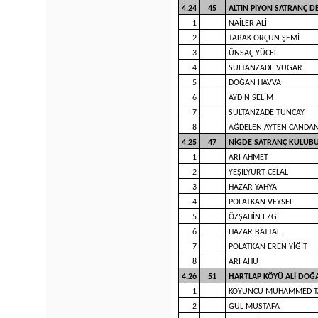
4.24
45
ALTIN PİYON SATRANÇ D
1
NAİLER ALİ
2
TABAK ORÇUN ŞEMİ
3
ÜNSAÇ YÜCEL
4
SULTANZADE VUGAR
5
DOĞAN HAVVA
6
AYDIN SELİM
7
SULTANZADE TUNCAY
8
AĞDELEN AYTEN CANDA
4.25
47
NİĞDE SATRANÇ KULÜB
1
ARI AHMET
2
YEŞİLYURT CELAL
3
HAZAR YAHYA
4
POLATKAN VEYSEL
5
ÖZŞAHİN EZGİ
6
HAZAR BATTAL
7
POLATKAN EREN YİĞİT
8
ARI AHU
4.26
51
HARTLAP KÖYÜ ALİ DO
1
KOYUNCU MUHAMMED T
2
GÜL MUSTAFA