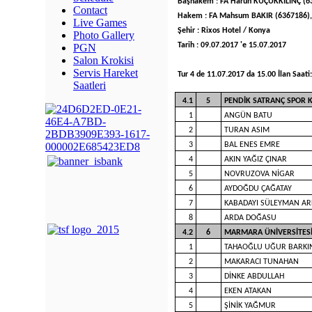
Başhakem : FA Harun KÜÇÜKKILINÇ (6
Contact
Hakem : FA Mahsum BAKIR (6367186),
Live Games
Şehir : Rixos Hotel / Konya
Photo Gallery
Tarih : 09.07.2017 'e 15.07.2017
PGN
Salon Krokisi
Servis Hareket
Tur 4 de 11.07.2017 da 15.00 İlan Saati
Saatleri
4.1
5
PENDİK SATRANÇ SPOR 
1
ANGÜN BATU
2
TURAN ASIM
3
BAL ENES EMRE
4
AKIN YAĞIZ ÇINAR
5
NOVRUZOVA NİGAR
6
AYDOĞDU ÇAĞATAY
7
KABADAYI SÜLEYMAN A
8
ARDA DOĞASU
4.2
6
MARMARA ÜNİVERSİTESİ
1
TAHAOĞLU UĞUR BARKI
2
MAKARACI TUNAHAN
3
DİNKE ABDULLAH
4
EKEN ATAKAN
5
ŞİNİK YAĞMUR