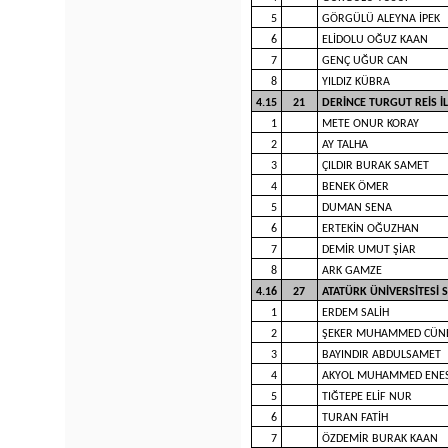
5
GÖRGÜLÜ ALEYNA İPEK
6
ELİDOLU OĞUZ KAAN
7
GENÇ UĞUR CAN
8
YILDIZ KÜBRA
4.15
21
DERİNCE TURGUT REİS 
1
METE ONUR KORAY
2
AY TALHA
3
ÇILDIR BURAK SAMET
4
BENEK ÖMER
5
DUMAN SENA
6
ERTEKİN OĞUZHAN
7
DEMİR UMUT ŞİAR
8
ARK GAMZE
4.16
27
ATATÜRK ÜNİVERSİTESİ
1
ERDEM SALİH
2
ŞEKER MUHAMMED CÜN
3
BAYINDIR ABDULSAMET
4
AKYOL MUHAMMED ENE
5
TIĞTEPE ELİF NUR
6
TURAN FATİH
7
ÖZDEMİR BURAK KAAN