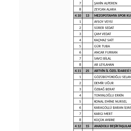
7
ŞAHİN ALPEREN
8
ZEYCAN ALARA
4.10
13
MEZOPOTAMYA SPOR K
1
AYSOY VEYSİ
2
SÜRER SEDAT
3
ÇAM VEDAT
4
KAÇMAZ SAİT
5
GÜR TUBA
6
ANCAR FURKAN
7
SAVCI BİLAL
8
AR LEYLAHAN
4.11
25
ARTVİN İL ÖZEL İDARES
1
GÖZÜBÜYÜKOĞLU SELA
2
DEMİR UĞUR
3
ÖZBAĞ BERAT
4
TONYALOĞLU ERKİN
5
KONAL EMİNE NURSEL
6
KARAGÖLLÜ BARAN İLYA
7
KARGI MERT
8
KÜÇÜK AYBİKE
4.12
15
ANADOLU BEŞİKTAŞLILA