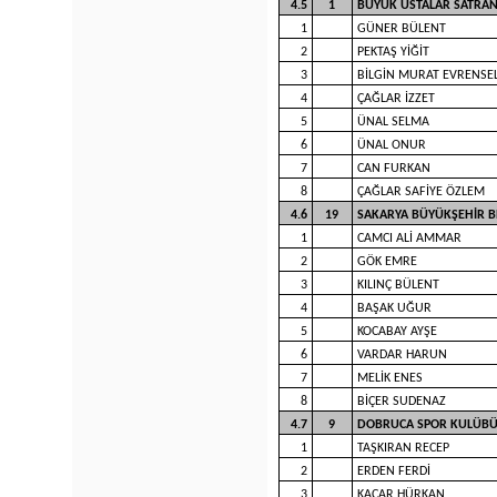
4.5
1
BÜYÜK USTALAR SATRAN
1
GÜNER BÜLENT
2
PEKTAŞ YİĞİT
3
BİLGİN MURAT EVRENSE
4
ÇAĞLAR İZZET
5
ÜNAL SELMA
6
ÜNAL ONUR
7
CAN FURKAN
8
ÇAĞLAR SAFİYE ÖZLEM
4.6
19
SAKARYA BÜYÜKŞEHİR B
1
CAMCI ALİ AMMAR
2
GÖK EMRE
3
KILINÇ BÜLENT
4
BAŞAK UĞUR
5
KOCABAY AYŞE
6
VARDAR HARUN
7
MELİK ENES
8
BİÇER SUDENAZ
4.7
9
DOBRUCA SPOR KULÜBÜ
1
TAŞKIRAN RECEP
2
ERDEN FERDİ
3
KAÇAR HÜRKAN