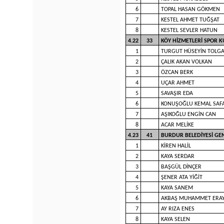
6
TOPAL HASAN GÖKMEN
7
KESTEL AHMET TUĞŞAT
8
KESTEL SEVLER HATUN
4.22
33
KÖY HİZMETLERİ SPOR
1
TURGUT HÜSEYİN TOLG
2
ÇALIK AKAN VOLKAN
3
ÖZCAN BERK
4
UÇAR AHMET
5
SAVAŞIR EDA
6
KONUŞOĞLU KEMAL SAF
7
AŞIKOĞLU ENGİN CAN
8
ACAR MELİKE
4.23
41
BURDUR BELEDİYESİ GE
1
KİREN HALİL
2
KAYA SERDAR
3
BAŞGÜL DİNÇER
4
ŞENER ATA YİĞİT
5
KAYA SANEM
6
AKBAŞ MUHAMMET ERA
7
AY RIZA ENES
8
KAYA SELEN