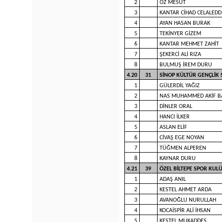
2
ÖZ MESUT
3
KANTAR CİHAD CELALEDD
4
AYAN HASAN BURAK
5
TEKİNYER GİZEM
6
KANTAR MEHMET ZAHİT
7
ŞEKERCİ ALİ RIZA
8
BULMUŞ İREM DURU
4.20
31
SİNOP KÜLTÜR GENÇLİK
1
GÜLERDİL YAĞIZ
2
NAS MUHAMMED AKİF B
3
DİNLER ORAL
4
HANCI İLKER
5
ASLAN ELİF
6
CİVAŞ EGE NOYAN
7
TÜĞMEN ALPEREN
8
KAYNAR DURU
4.21
39
ÖZEL BİLTEPE SPOR KU
1
ADAŞ ANIL
2
KESTEL AHMET ARDA
3
AVANOĞLU NURULLAH
4
KOCAİSPİR ALİ İHSAN
5
KESTEL MUKADDES