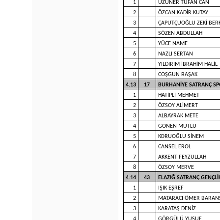
1
UZUNER TUFAN CAN
2
ÖZCAN KADİR KUTAY
3
ÇAPUTÇUOĞLU ZEKİ BER
4
SÖZEN ABDULLAH
5
YÜCE NAME
6
NAZLI SERTAN
7
YILDIRIM İBRAHİM HALİL
8
COŞGUN BAŞAK
4.13
17
BURHANİYE SATRANÇ SP
1
HATİPLİ MEHMET
2
ÖZSOY ALİMERT
3
ALBAYRAK METE
4
GÖNEN MUTLU
5
KORUOĞLU SİNEM
6
CANSEL EROL
7
AKKENT FEYZULLAH
8
ÖZSOY MERVE
4.14
43
ELAZIĞ SATRANÇ GENÇL
1
IŞIK EŞREF
2
MATARACI ÖMER BARAN
3
KARATAŞ DENİZ
4
GÖRGÜLÜ YUSUF