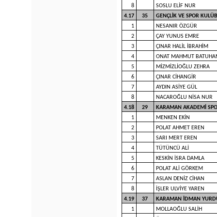
8
SOSLU ELİF NUR
4.17
35
GENÇLİK VE SPOR KULÜ
1
NESANIR ÖZGÜR
2
ÇAY YUNUS EMRE
3
ÇINAR HALİL İBRAHİM
4
ONAT MAHMUT BATUHA
5
MİZMİZLİOĞLU ZEHRA
6
ÇINAR CİHANGİR
7
AYDIN ASİYE GÜL
8
NACAROĞLU NİSA NUR
4.18
29
KARAMAN AKADEMİ SP
1
MENKEN EKİN
2
POLAT AHMET EREN
3
SARI MERT EREN
4
TÜTÜNCÜ ALİ
5
KESKİN İSRA DAMLA
6
POLAT ALİ GÖRKEM
7
ASLAN DENİZ CİHAN
8
İŞLER ULVİYE YAREN
4.19
37
KARAMAN İDMAN YURD
1
MOLLAOĞLU SALİH