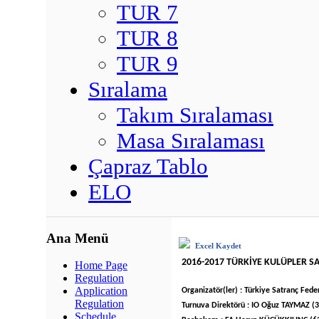
TUR 7
TUR 8
TUR 9
Sıralama
Takım Sıralaması
Masa Sıralaması
Çapraz Tablo
ELO
Ana Menü
Excel Kaydet
2016-2017 TÜRKİYE KULÜPLER S
Home Page
Regulation
Application
Organizatör(ler) : Türkiye Satranç Fed
Regulation
Turnuva Direktörü : IO Oğuz TAYMAZ (
Schedule