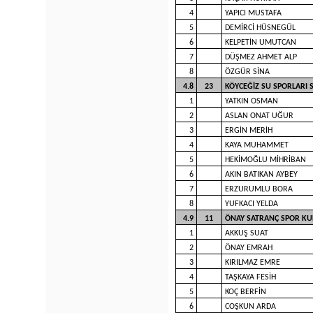
4
YAPICI MUSTAFA
5
DEMİRCİ HÜSNEGÜL
6
KELPETİN UMUTCAN
7
DÜŞMEZ AHMET ALP
8
ÖZGÜR SİNA
4.8
23
KÖYCEĞİZ SU SPORLARI
1
YATKIN OSMAN
2
ASLAN ONAT UĞUR
3
ERGİN MERİH
4
KAYA MUHAMMET
5
HEKİMOĞLU MİHRİBAN
6
AKIN BATIKAN AYBEY
7
ERZURUMLU BORA
8
YUFKACI YELDA
4.9
11
ÖNAY SATRANÇ SPOR KU
1
AKKUŞ SUAT
2
ÖNAY EMRAH
3
KIRILMAZ EMRE
4
TAŞKAYA FESİH
5
KOÇ BERFİN
6
COŞKUN ARDA