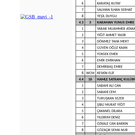
6
KARATAŞ KUTAY
7
SALMAN İLHAN SERHAT
8
YEŞİL DUYGU
4.3
3
KARAMAN YUNUS EMRE
1
YARAR MUAMMER ATAK
2
YİĞİT AHMET YASİR
3
DÖNMEZ TAHA MERT
4
GÜVEN OĞUZ KAAN
5
YÜKSEK EMEK
6
EMİR EMİRHAN
7
DEMİRBAŞ EMRE
8
WCM
KESKİN ELİF
4.4
16
HAMLE SATRANÇ KULÜB
1
SABAHİ ALİ CAN
2
SABAHİ CEM
3
TURUŞKAN SEZER
4
ŞİBLİ MURAT YİĞİT
5
ÇAKANEL DİLARA
6
YILDIRIM DENİZ
7
ÖZKALE CAN BARKIN
8
GÖZAÇIK SEMA NUR