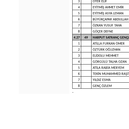
3
ÖTER ELİF
4
EYİTMİŞ AHMET EMİR
5
EYİTMİŞ ASYA LEMAN
6
BÜYÜKÇAPAR ABDULLAH
7
ÖZKAN YUSUF TAHA
8
GÖÇER DEFNE
4.27
49
HARPUT SATRANÇ GENÇL
1
ATİLLA FURKAN ÖMER
2
ÖZTÜRK OĞUZHAN
3
ELİDOLU MEHMET
4
GÖRGÜLÜ TALHA OZAN
5
ATİLA RABİA MERYEM
6
TEKİN MUHAMMED RAŞİ
7
YILDIZ ESMA
8
GENÇ ÖZLEM
.