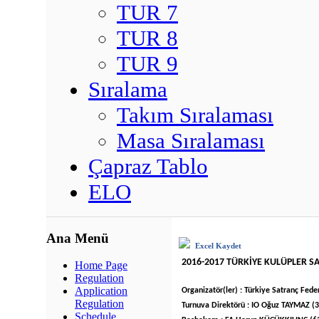
TUR 7
TUR 8
TUR 9
Sıralama
Takım Sıralaması
Masa Sıralaması
Çapraz Tablo
ELO
Ana Menü
Excel Kaydet
2016-2017 TÜRKİYE KULÜPLER S
Home Page
Regulation
Application
Organizatör(ler) : Türkiye Satranç Fed
Regulation
Turnuva Direktörü : IO Oğuz TAYMAZ (
Schedule