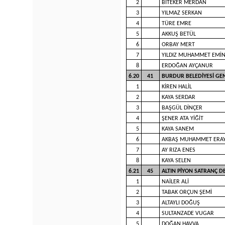
2
BİTEKER MERDAN
3
YILMAZ SERKAN
4
TÜRE EMRE
5
AKKUŞ BETÜL
6
ORBAY MERT
7
YILDIZ MUHAMMET EMİ
8
ERDOĞAN AYÇANUR
6.20
41
BURDUR BELEDİYESİ GE
1
KİREN HALİL
2
KAYA SERDAR
3
BAŞGÜL DİNÇER
4
ŞENER ATA YİĞİT
5
KAYA SANEM
6
AKBAŞ MUHAMMET ERA
7
AY RIZA ENES
8
KAYA SELEN
6.21
45
ALTIN PİYON SATRANÇ D
1
NAİLER ALİ
2
TABAK ORÇUN ŞEMİ
3
ALTAYLI DOĞUŞ
4
SULTANZADE VUGAR
5
DOĞAN HAVVA