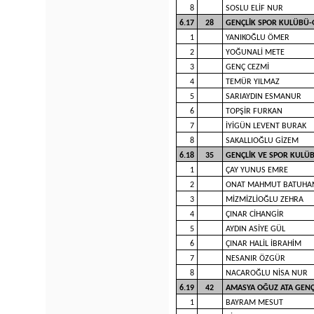
8
SOSLU ELİF NUR
6.17
28
GENÇLİK SPOR KULÜBÜ-
1
YANIKOĞLU ÖMER
2
YOĞUNALİ METE
3
GENÇ CEZMİ
4
TEMÜR YILMAZ
5
SARIAYDIN ESMANUR
6
TOPŞİR FURKAN
7
İYİGÜN LEVENT BURAK
8
SAKALLIOĞLU GİZEM
6.18
35
GENÇLİK VE SPOR KULÜ
1
ÇAY YUNUS EMRE
2
ONAT MAHMUT BATUHA
3
MİZMİZLİOĞLU ZEHRA
4
ÇINAR CİHANGİR
5
AYDIN ASİYE GÜL
6
ÇINAR HALİL İBRAHİM
7
NESANIR ÖZGÜR
8
NACAROĞLU NİSA NUR
6.19
42
AMASYA OĞUZ ATA GENÇ
1
BAYRAM MESUT