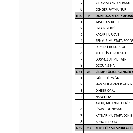
7
YILDIRIM KAPTAN KAAN
8
ÇENGER FATMA NUR
6.10
9
DOBRUCA SPOR KULÜBÜ
1
TAŞKIRAN RECEP
2
ERDEN FERDİ
3
KAÇAR HÜRKAN
4
ŞENYÜZ MUSTAFA ZORB
5
DEMİRCİ HÜSNEGÜL
6
KELPETİN UMUTCAN
7
DÜŞMEZ AHMET ALP
8
ÖZGÜR SİNA
6.11
31
SİNOP KÜLTÜR GENÇLİK
1
GÜLERDİL YAĞIZ
2
NAS MUHAMMED AKİF B
3
DİNLER ORAL
4
HANCI İLKER
5
KALUÇ MEHPARE DENİZ
6
CİVAŞ EGE NOYAN
7
KAYNAR MUSTAFA DENİZ
8
KAYNAR DURU
6.12
23
KÖYCEĞİZ SU SPORLARI