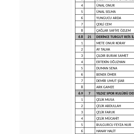
4
ÜNAL ONUR
5
ÜNAL SELMA
6
YUNGUCU ARDA
7
ÇEKLİ CEM
8
ÇAĞLAR SAFİYE ÖZLEM
6.8
21
DERİNCE TURGUT REİS 
1
METE ONUR KORAY
2
AY TALHA
3
ÇILDIR BURAK SAMET
4
ERTEKİN OĞUZHAN
5
DUMAN SENA
6
BENEK ÖMER
7
DEMİR UMUT ŞİAR
8
ARK GAMZE
6.9
7
YILDIZ SPOR KULÜBÜ DE
1
ÇELİK MUSA
2
ÇELİK ABDULLAH
3
ÇELİK FARUK
4
ÇELİK MÜCAHİT
5
BULGURCU FEYZA NUR
6
HANAY HALİT