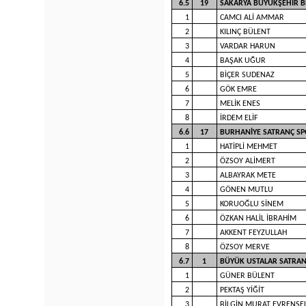
6.5
19
SAKARYA BÜYÜKŞEHİR B
1
CAMCI ALİ AMMAR
2
KILINÇ BÜLENT
3
VARDAR HARUN
4
BAŞAK UĞUR
5
BİÇER SUDENAZ
6
GÖK EMRE
7
MELİK ENES
8
İRDEM ELİF
6.6
17
BURHANİYE SATRANÇ SP
1
HATİPLİ MEHMET
2
ÖZSOY ALİMERT
3
ALBAYRAK METE
4
GÖNEN MUTLU
5
KORUOĞLU SİNEM
6
ÖZKAN HALİL İBRAHİM
7
AKKENT FEYZULLAH
8
ÖZSOY MERVE
6.7
1
BÜYÜK USTALAR SATRAN
1
GÜNER BÜLENT
2
PEKTAŞ YİĞİT
3
BİLGİN MURAT EVRENSE