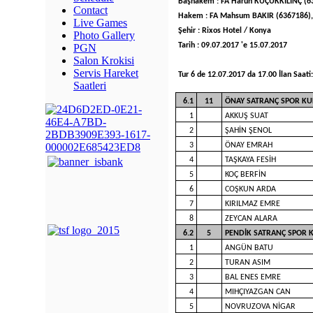
Başhakem : FA Harun KÜÇÜKKILINÇ (6
Contact
Hakem : FA Mahsum BAKIR (6367186),
Live Games
Şehir : Rixos Hotel / Konya
Photo Gallery
Tarih : 09.07.2017 'e 15.07.2017
PGN
Salon Krokisi
Servis Hareket
Tur 6 de 12.07.2017 da 17.00 İlan Saati
Saatleri
6.1
11
ÖNAY SATRANÇ SPOR KU
1
AKKUŞ SUAT
2
ŞAHİN ŞENOL
3
ÖNAY EMRAH
4
TAŞKAYA FESİH
5
KOÇ BERFİN
6
COŞKUN ARDA
7
KIRILMAZ EMRE
8
ZEYCAN ALARA
6.2
5
PENDİK SATRANÇ SPOR 
1
ANGÜN BATU
2
TURAN ASIM
3
BAL ENES EMRE
4
MIHÇIYAZGAN CAN
5
NOVRUZOVA NİGAR