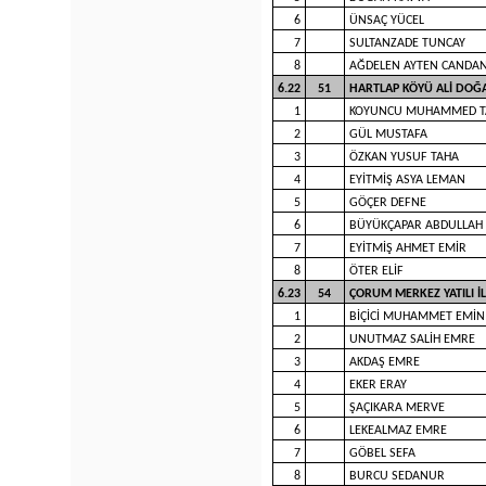
6
ÜNSAÇ YÜCEL
7
SULTANZADE TUNCAY
8
AĞDELEN AYTEN CANDA
6.22
51
HARTLAP KÖYÜ ALİ DO
1
KOYUNCU MUHAMMED T
2
GÜL MUSTAFA
3
ÖZKAN YUSUF TAHA
4
EYİTMİŞ ASYA LEMAN
5
GÖÇER DEFNE
6
BÜYÜKÇAPAR ABDULLAH
7
EYİTMİŞ AHMET EMİR
8
ÖTER ELİF
6.23
54
ÇORUM MERKEZ YATILI 
1
BİÇİCİ MUHAMMET EMİN
2
UNUTMAZ SALİH EMRE
3
AKDAŞ EMRE
4
EKER ERAY
5
ŞAÇIKARA MERVE
6
LEKEALMAZ EMRE
7
GÖBEL SEFA
8
BURCU SEDANUR