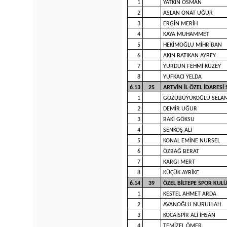
1
YATKIN OSMAN
2
ASLAN ONAT UĞUR
3
ERGİN MERİH
4
KAYA MUHAMMET
5
HEKİMOĞLU MİHRİBAN
6
AKIN BATIKAN AYBEY
7
YURDUN FEHMİ KUZEY
8
YUFKACI YELDA
6.13
25
ARTVİN İL ÖZEL İDARES
1
GÖZÜBÜYÜKOĞLU SELA
2
DEMİR UĞUR
3
BAKİ GÖKSU
4
SENKOŞ ALİ
5
KONAL EMİNE NURSEL
6
ÖZBAĞ BERAT
7
KARGI MERT
8
KÜÇÜK AYBİKE
6.14
39
ÖZEL BİLTEPE SPOR KU
1
KESTEL AHMET ARDA
2
AVANOĞLU NURULLAH
3
KOCAİSPİR ALİ İHSAN
4
TEMİZEL ÖMER