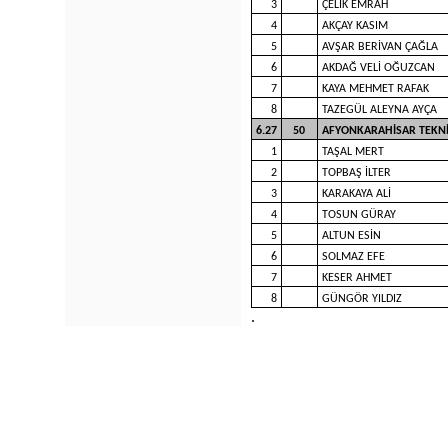
3
ÇELİK EMRAH
4
AKÇAY KASIM
5
AVŞAR BERİVAN ÇAĞLA
6
AKDAĞ VELİ OĞUZCAN
7
KAYA MEHMET RAFAK
8
TAZEGÜL ALEYNA AYÇA
6.27
50
AFYONKARAHİSAR TEKNİK
1
TAŞAL MERT
2
TOPBAŞ İLTER
3
KARAKAYA ALİ
4
TOSUN GÜRAY
5
ALTUN ESİN
6
SOLMAZ EFE
7
KESER AHMET
8
GÜNGÖR YILDIZ
.