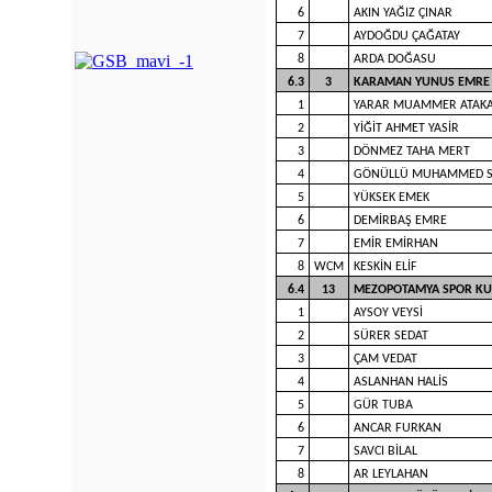
6
AKIN YAĞIZ ÇINAR
7
AYDOĞDU ÇAĞATAY
8
ARDA DOĞASU
6.3
3
KARAMAN YUNUS EMRE
1
YARAR MUAMMER ATAK
2
YİĞİT AHMET YASİR
3
DÖNMEZ TAHA MERT
4
GÖNÜLLÜ MUHAMMED S
5
YÜKSEK EMEK
6
DEMİRBAŞ EMRE
7
EMİR EMİRHAN
8
WCM
KESKİN ELİF
6.4
13
MEZOPOTAMYA SPOR K
1
AYSOY VEYSİ
2
SÜRER SEDAT
3
ÇAM VEDAT
4
ASLANHAN HALİS
5
GÜR TUBA
6
ANCAR FURKAN
7
SAVCI BİLAL
8
AR LEYLAHAN