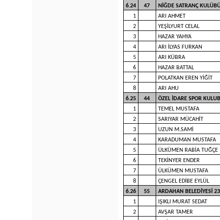
6.24
47
NİĞDE SATRANÇ KULÜB
1
ARI AHMET
2
YEŞİLYURT CELAL
3
HAZAR YAHYA
4
ARI İLYAS FURKAN
5
ARI KÜBRA
6
HAZAR BATTAL
7
POLATKAN EREN YİĞİT
8
ARI AHU
6.25
44
ÖZEL İDARE SPOR KUL
1
TEMEL MUSTAFA
2
SARIYAR MÜCAHİT
3
UZUN M.SAMİ
4
KARADUMAN MUSTAFA
5
ÜLKÜMEN RABİA TUĞÇE
6
TEKİNYER ENDER
7
ÜLKÜMEN MUSTAFA
8
ÇENGEL EDİBE EYLÜL
6.26
55
ARDAHAN BELEDİYESİ 2
1
IŞIKLI MURAT SEDAT
2
AVŞAR TAMER