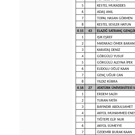
5
KESTEL MUKADDES
6
ADAŞ ANIL
7
TOPAL HASAN GÖKMEN
8
KESTEL SEVLER HATUN
6.15
43
ELAZIĞ SATRANÇ GENÇL
1
IŞIK EŞREF
2
MATARACI ÖMER BARAN
3
KARATAŞ DENİZ
4
GÖRGÜLÜ YUSUF
5
GÖRGÜLÜ ALEYNA İPEK
6
ELİDOLU OĞUZ KAAN
7
GENÇ UĞUR CAN
8
YILDIZ KÜBRA
6.16
27
ATATÜRK ÜNİVERSİTESİ
1
ERDEM SALİH
2
TURAN FATİH
3
BAYINDIR ABDULSAMET
4
AKYOL MUHAMMED ENE
5
TIĞTEPE ELİF NUR
6
AKYOL SÜMEYYE
7
ÖZDEMİR BURAK KAAN